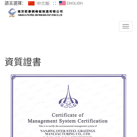
語言選擇：
∷
導航菜單
導
航
菜
單
資質證書