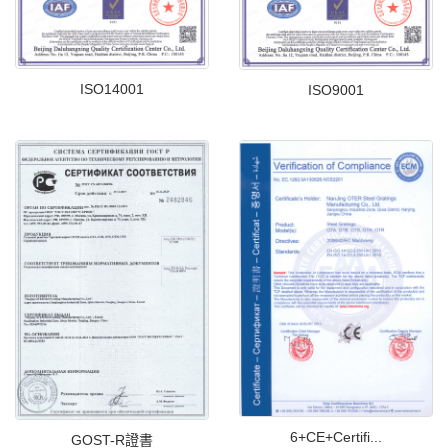
ISO14001
ISO9001
6+CE+Certifi...
GOST-R證書